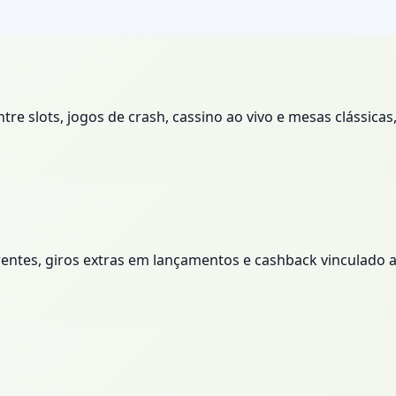
tre slots, jogos de crash, cassino ao vivo e mesas clássic
rentes, giros extras em lançamentos e cashback vinculado