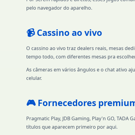
pelo navegador do aparelho.
📹 Cassino ao vivo
O cassino ao vivo traz dealers reais, mesas ded
tempo todo, com diferentes mesas pra escolher
As câmeras em vários ângulos e o chat ativo aj
celular.
🎮 Fornecedores premiu
Pragmatic Play, JDB Gaming, Play'n GO, TADA Gam
títulos que aparecem primeiro por aqui.