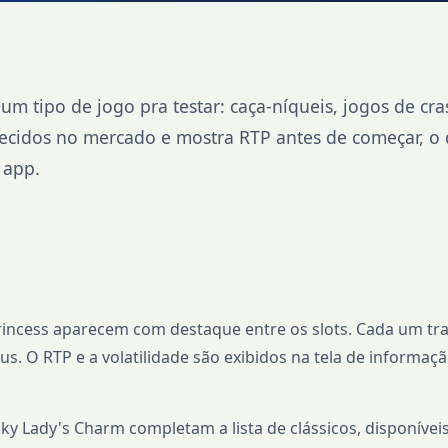
 tipo de jogo pra testar: caça‑níqueis, jogos de cras
ecidos no mercado e mostra RTP antes de começar, o 
 app.
rincess aparecem com destaque entre os slots. Cada um tr
us. O RTP e a volatilidade são exibidos na tela de informaçã
ucky Lady's Charm completam a lista de clássicos, disponív