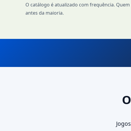
O catálogo é atualizado com frequência. Quem 
antes da maioria.
O
Jogos