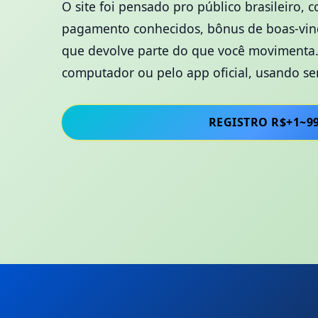
O site foi pensado pro público brasileiro,
pagamento conhecidos, bônus de boas‑vi
que devolve parte do que você movimenta.
computador ou pelo app oficial, usando s
REGISTRO R$+1~9