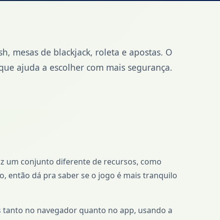
h, mesas de blackjack, roleta e apostas. O
que ajuda a escolher com mais segurança.
az um conjunto diferente de recursos, como
o, então dá pra saber se o jogo é mais tranquilo
eis tanto no navegador quanto no app, usando a