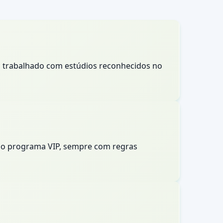
as, trabalhado com estúdios reconhecidos no
 ao programa VIP, sempre com regras