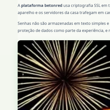
A
plataforma betonred
usa criptografia SSL em t
aparelho e os servidores da casa trafegam em ca
Senhas não são armazenadas em texto simples e do
proteção de dados como parte da experiência, e 