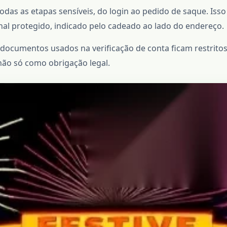
odas as etapas sensíveis, do login ao pedido de saque. Isso
nal protegido, indicado pelo cadeado ao lado do endereço.
cumentos usados na verificação de conta ficam restritos a
não só como obrigação legal.