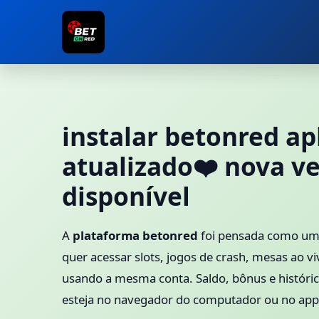
instalar betonred ap
atualizado❤️ nova v
disponível
A
plataforma betonred
foi pensada como um
quer acessar slots, jogos de crash, mesas ao vi
usando a mesma conta. Saldo, bônus e histór
esteja no navegador do computador ou no app i