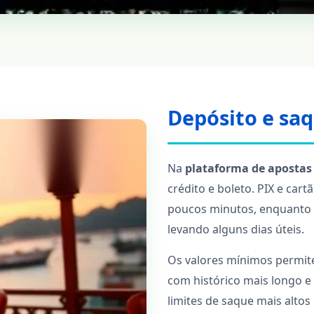
Depósito e saq
Na
plataforma de apostas
crédito e boleto. PIX e ca
poucos minutos, enquanto o
levando alguns dias úteis.
Os valores mínimos permit
com histórico mais longo e
limites de saque mais altos