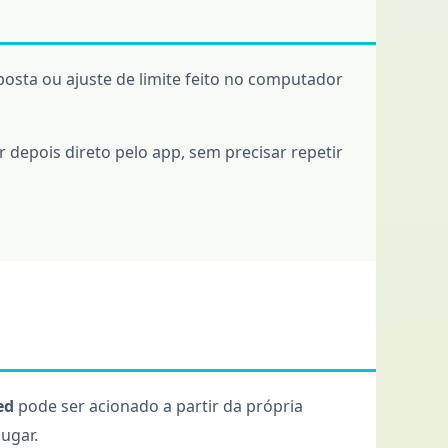
posta ou ajuste de limite feito no computador
r depois direto pelo app, sem precisar repetir
ed
pode ser acionado a partir da própria
lugar.