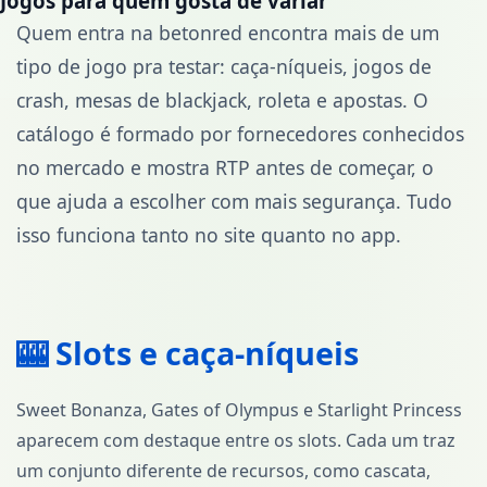
Jogos para quem gosta de variar
Quem entra na betonred encontra mais de um
tipo de jogo pra testar: caça‑níqueis, jogos de
crash, mesas de blackjack, roleta e apostas. O
catálogo é formado por fornecedores conhecidos
no mercado e mostra RTP antes de começar, o
que ajuda a escolher com mais segurança. Tudo
isso funciona tanto no site quanto no app.
🎰 Slots e caça-níqueis
Sweet Bonanza, Gates of Olympus e Starlight Princess
aparecem com destaque entre os slots. Cada um traz
um conjunto diferente de recursos, como cascata,