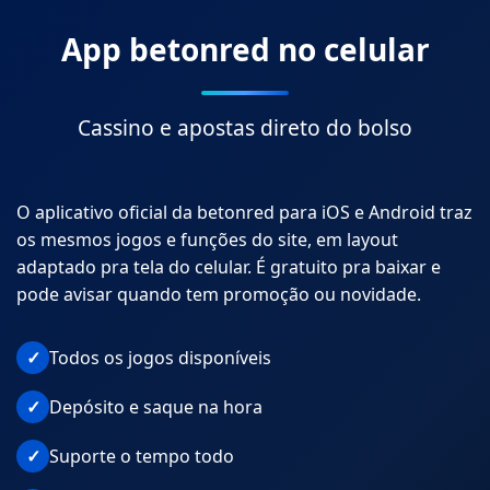
App betonred no celular
Cassino e apostas direto do bolso
O aplicativo oficial da betonred para iOS e Android traz
os mesmos jogos e funções do site, em layout
adaptado pra tela do celular. É gratuito pra baixar e
pode avisar quando tem promoção ou novidade.
✓
Todos os jogos disponíveis
✓
Depósito e saque na hora
✓
Suporte o tempo todo