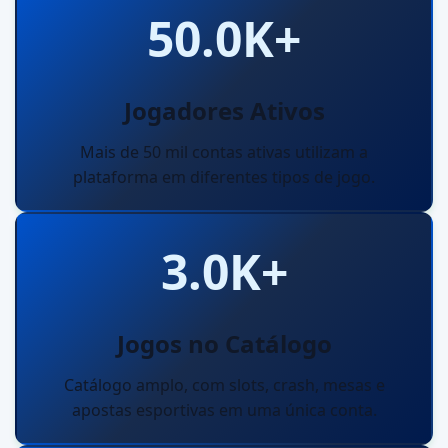
50.0K+
Jogadores Ativos
Mais de 50 mil contas ativas utilizam a
plataforma em diferentes tipos de jogo.
3.0K+
Jogos no Catálogo
Catálogo amplo, com slots, crash, mesas e
apostas esportivas em uma única conta.