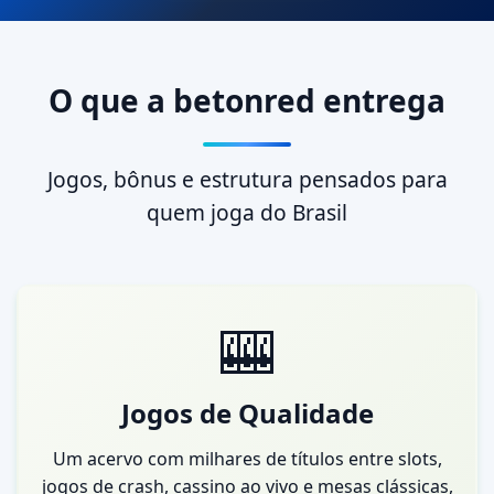
O que a betonred entrega
Jogos, bônus e estrutura pensados para
quem joga do Brasil
🎰
Jogos de Qualidade
Um acervo com milhares de títulos entre slots,
jogos de crash, cassino ao vivo e mesas clássicas,