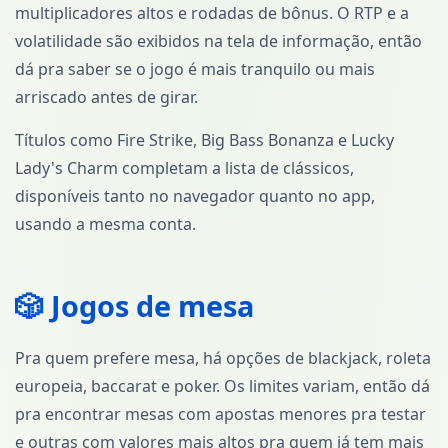
multiplicadores altos e rodadas de bônus. O RTP e a
volatilidade são exibidos na tela de informação, então
dá pra saber se o jogo é mais tranquilo ou mais
arriscado antes de girar.
Títulos como Fire Strike, Big Bass Bonanza e Lucky
Lady's Charm completam a lista de clássicos,
disponíveis tanto no navegador quanto no app,
usando a mesma conta.
🎲 Jogos de mesa
Pra quem prefere mesa, há opções de blackjack, roleta
europeia, baccarat e poker. Os limites variam, então dá
pra encontrar mesas com apostas menores pra testar
e outras com valores mais altos pra quem já tem mais