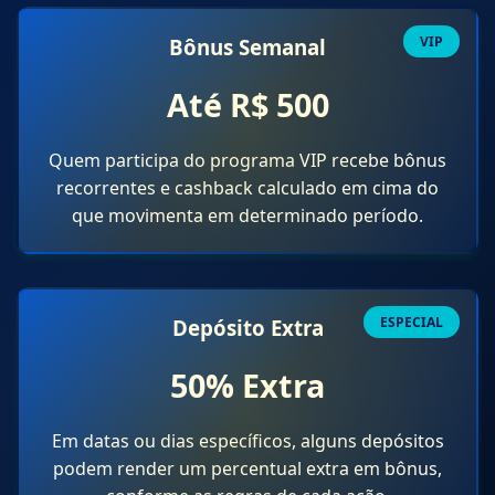
VIP
Bônus Semanal
Até R$ 500
Quem participa do programa VIP recebe bônus
recorrentes e cashback calculado em cima do
que movimenta em determinado período.
ESPECIAL
Depósito Extra
50% Extra
Em datas ou dias específicos, alguns depósitos
podem render um percentual extra em bônus,