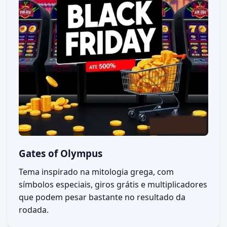
Gates of Olympus
Tema inspirado na mitologia grega, com
símbolos especiais, giros grátis e multiplicadores
que podem pesar bastante no resultado da
rodada.