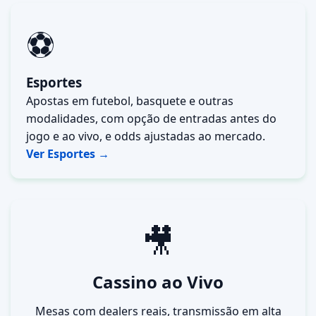
⚽
Esportes
Apostas em futebol, basquete e outras
modalidades, com opção de entradas antes do
jogo e ao vivo, e odds ajustadas ao mercado.
Ver Esportes →
🎥
Cassino ao Vivo
Mesas com dealers reais, transmissão em alta