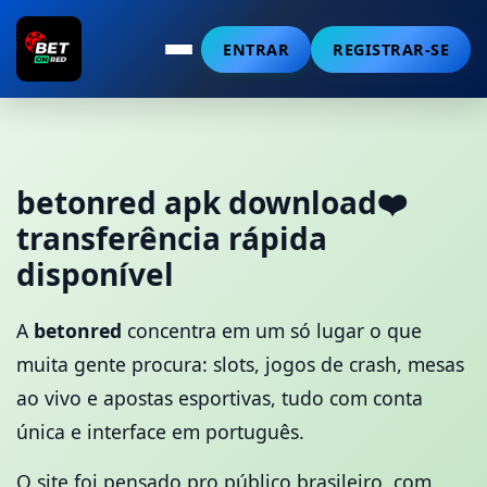
ENTRAR
REGISTRAR-SE
betonred apk download❤️
transferência rápida
disponível
A
betonred
concentra em um só lugar o que
muita gente procura: slots, jogos de crash, mesas
ao vivo e apostas esportivas, tudo com conta
única e interface em português.
O site foi pensado pro público brasileiro, com