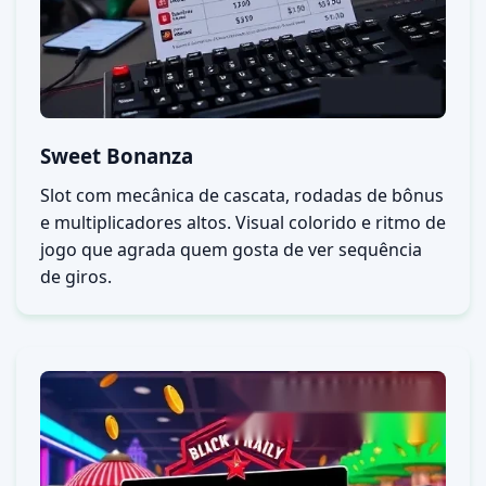
Sweet Bonanza
Slot com mecânica de cascata, rodadas de bônus
e multiplicadores altos. Visual colorido e ritmo de
jogo que agrada quem gosta de ver sequência
de giros.