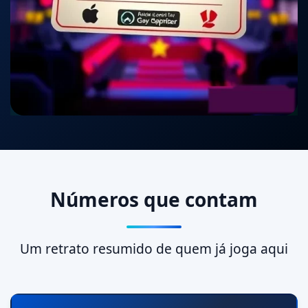
Números que contam
Um retrato resumido de quem já joga aqui